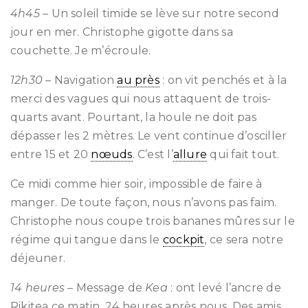
4h45
– Un soleil timide se lève sur notre second
jour en mer. Christophe gigotte dans sa
couchette. Je m’écroule.
12h30
– Navigation
au près
: on vit penchés et à la
merci des vagues qui nous attaquent de trois-
quarts avant. Pourtant, la houle ne doit pas
dépasser les 2 mètres. Le vent continue d’osciller
entre 15 et 20
nœuds
. C’est l’
allure
qui fait tout.
Ce midi comme hier soir, impossible de faire à
manger. De toute façon, nous n’avons pas faim.
Christophe nous coupe trois bananes mûres sur le
régime qui tangue dans le
cockpit
, ce sera notre
déjeuner.
14 heures
– Message de
Kea
: ont levé l’ancre de
Rikitea ce matin, 24 heures après nous. Des amis